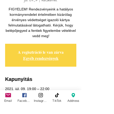
júl. 09., P
  |  
Kecskemét
FIGYELEM! Rendezvényeink a hatályos
kormányrendelet értelmében kizárólag
érvényes védettséget igazoló kártya
felmutatásával látogatható. Kérjük, hogy
belépőjegyed a fentiek figyelembe vételével
vedd meg!
A regisztráció le van zárva
Egyéb rendezvények
Kapunyitás
2021. júl. 09. 19:00 – 22:00
Kecskemét, Kecskemét, Olimpia u. 14, 6000
Hungary
Email
Facebook
Instagram
TikTok
Address