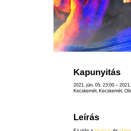
Kapunyitás
2021. jún. 05. 23:00 – 2021.
Kecskemét, Kecskemét, Oli
Leírás
Ez után a 
#hosszú
 és 
#kem