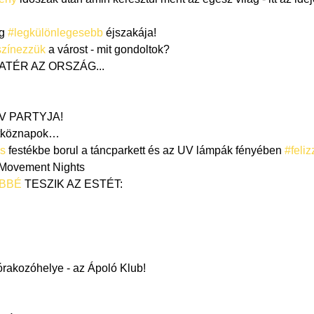
g 
#legkülönlegesebb
 éjszakája!
zínezzük
 a várost - mit gondoltok?
TÉR AZ ORSZÁG...

V PARTYJA!
tköznapok…

s
 festékbe borul a táncparkett és az UV lámpák fényében 
#feliz
vement Nights 
BBÉ
 TESZIK AZ ESTÉT:

órakozóhelye - az Ápoló Klub!