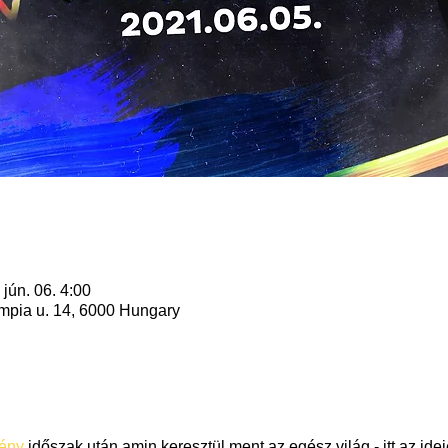
 jún. 06. 4:00
mpia u. 14, 6000 Hungary
ény
 időszak után amin keresztül ment az egész világ - itt az ideje