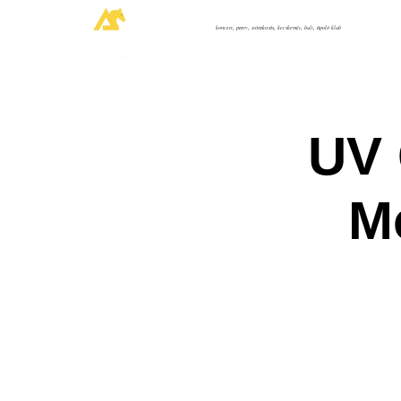
koncert, party, szórakozás, kecskemét, buli, ápoló klub
UV
M