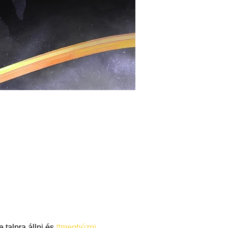
 talpra állni és 
#meghúzni