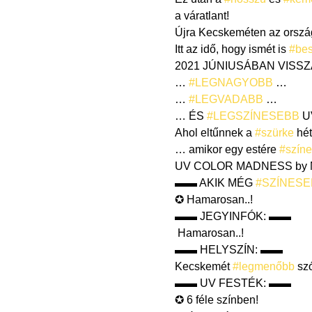
a váratlant!
Újra Kecskeméten az orszá
Itt az idő, hogy ismét is 
#bes
2021 JÚNIUSÁBAN VISSZA
… 
#LEGNAGYOBB
 …

… 
#LEGVADABB
 …

… ÉS 
#LEGSZÍNESEBB
 U
Ahol eltűnnek a 
#szürke
 hé
… amikor egy estére 
#színe
UV COLOR MADNESS by Mo
▬▬ AKIK MÉG 
#SZÍNESE
✪ Hamarosan..!
▬▬ JEGYINFÓK: ▬▬

 Hamarosan..!
▬▬ HELYSZÍN: ▬▬

Kecskemét 
#legmenőbb
 sz
▬▬ UV FESTÉK: ▬▬

✪ 6 féle színben!
