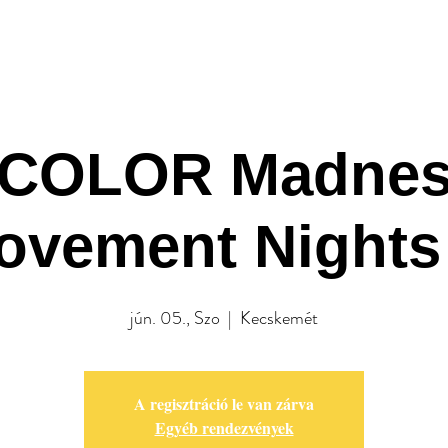
A Klub
Programok
Rendezv
 COLOR Madnes
ovement Nights
jún. 05., Szo
  |  
Kecskemét
A regisztráció le van zárva
Egyéb rendezvények