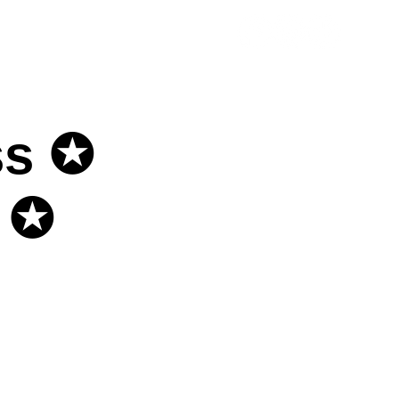
ényhelyszín
Házirend
s ✪
 ✪