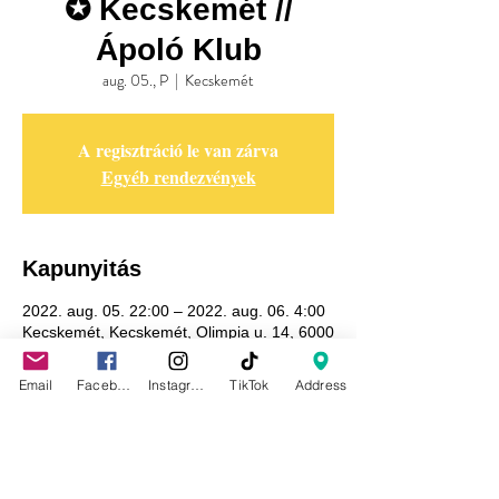
✪ Kecskemét //
Ápoló Klub
aug. 05., P
  |  
Kecskemét
A regisztráció le van zárva
Egyéb rendezvények
Kapunyitás
2022. aug. 05. 22:00 – 2022. aug. 06. 4:00
Kecskemét, Kecskemét, Olimpia u. 14, 6000
Hungary
Email
Facebook
Instagram
TikTok
Address
Adatkezelési tájékoztató
GDPR tájékoztató