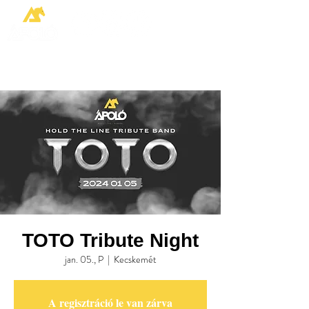
TOTO Tribute Night
jan. 05., P
  |  
Kecskemét
A regisztráció le van zárva