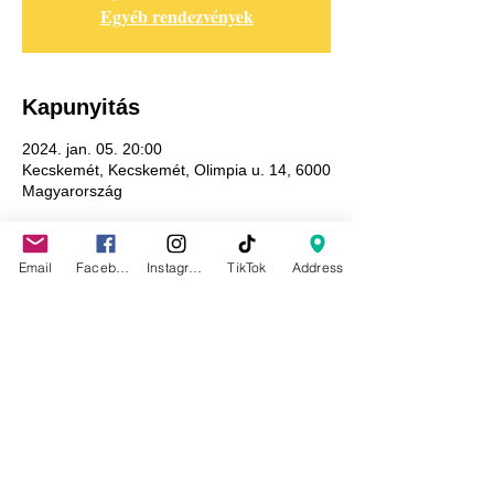
Egyéb rendezvények
Kapunyitás
2024. jan. 05. 20:00
Kecskemét, Kecskemét, Olimpia u. 14, 6000
Magyarország
Email
Facebook
Instagram
TikTok
Address
Adatkezelési tájékoztató
GDPR tájékoztató
Általános szerződési feltételek
Házirend