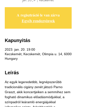
jan. 20., P
  |  
Kecskemét
A regisztráció le van zárva
Egyéb rendezvények
Kapunyitás
2023. jan. 20. 19:00
Kecskemét, Kecskemét, Olimpia u. 14, 6000
Hungary
Leírás
Az egyik legeredetibb, legnépszerűbb 
tradicionális cigány zenét játszó Parno 
Graszt, akik koncertjeiken a semmihez sem 
fogható dinamikus előadásmódjukkal, a 
színpadról leáramló energiájukkal 