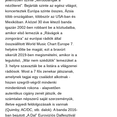
jellemzően szinte „felrobbantják a 
nézőteret”. Bejárták szinte az egész világot, 
koncerteztek Európa szinte összes, Ázsia 
több országában, többször az USA-ban és 
Mexikóban. A közel 30 éve létező banda 
igazán 2002-ben robbant be a köztudatba, 
amikor első lemezük a „Rávágok a 
zongorára” az európai rádiók által 
összeállított World Music Chart Europe 7. 
helyére lőtte be magát, ezt a bravúrt 
sikerült 2019-ben megismételni, amikor is a 
legutolsó, „Már nem szédülök” lemezüket a 
3. helyre szavazták be a listára a világzenei 
rádiósok. Most a 7 fős zenekar játszanak, 
amelynek tagjai egy családot alkotnak - 
hiszen szegről-végről mindenki 
mindenkinek rokona - alapvetően 
autentikus cigány zenét játszik, de 
számtalan népszerű saját szerzeményük, 
illetve egyedi feldolgozásaik is vannak 
(Quimby, AC/DC, stb. dalok). A banda 2016-
ban bejutott „A Dal” Eurovizíós Dalfesztivál 