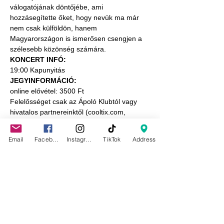
válogatójának döntőjébe, ami 
hozzásegítette őket, hogy nevük ma már 
nem csak külföldön, hanem 
Magyarországon is ismerősen csengjen a 
szélesebb közönség számára.
KONCERT INFÓ:
19:00 Kapunyitás
JEGYINFORMÁCIÓ:
online elővétel: 3500 Ft
Felelősséget csak az Ápoló Klubtól vagy 
hivatalos partnereinktől (cooltix.com, 
tixa.hu) megvásárolt jegyekért  tudunk 
vállalni.
Email
Facebook
Instagram
TikTok
Address
Online elővételes jegyedet nem kell 
kinyomtatnod, elég, ha a telefonodon lévő 
jegyet mutatod be  a belépés során.
Jegyedet semmilyen felületen ne tedd 
közzé.
KORHATÁR A KONCERTRE:
Az Ápoló Klub programjaira 10 éven aluliak 
jegy megváltása nélkül, jeggyel rendelkező 