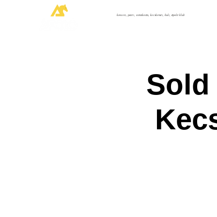
koncert, party, szórakozás, kecskemét, buli, ápoló klub
Sold 
Kecs