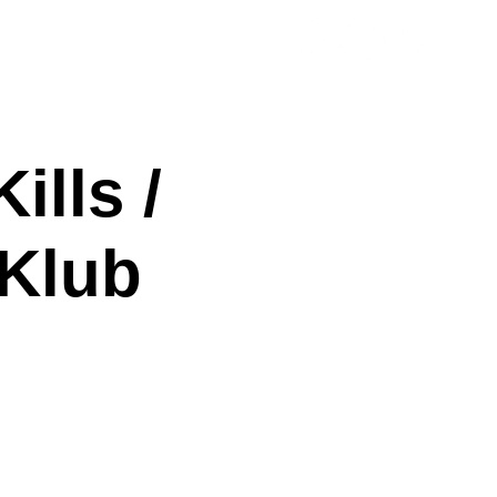
ényhelyszín
Házirend
ills /
 Klub