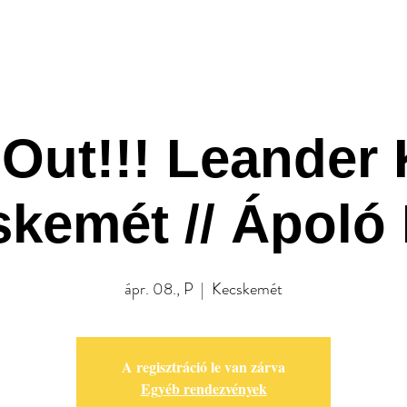
A Klub
Programok
Rendezv
Out!!! Leander K
kemét // Ápoló
ápr. 08., P
  |  
Kecskemét
A regisztráció le van zárva
Egyéb rendezvények