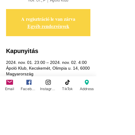
nov. 01., P
  |  
Ápoló Klub
A regisztráció le van zárva
Egyéb rendezvények
Kapunyitás
2024. nov. 01. 23:00 – 2024. nov. 02. 4:00
Ápoló Klub, Kecskemét, Olimpia u. 14, 6000
Magyarország
Email
Facebook
Instagram
TikTok
Address
Adatkezelési tájékoztató
GDPR tájékoztató
Általános szerződési feltételek
Házirend