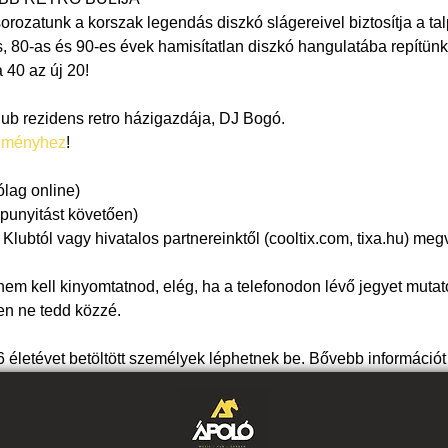
rozatunk a korszak legendás diszkó slágereivel biztosítja a talp
s, 80-as és 90-es évek hamisítatlan diszkó hangulatába repítünk
 40 az új 20!
ub rezidens retro házigazdája, DJ Bogó.
eményhez
!
ólag online)
apunyitást követően)
lubtól vagy hivatalos partnereinktől (cooltix.com, tixa.hu) megv
nem kell kinyomtatnod, elég, ha a telefonodon lévő jegyet mutat
en ne tedd közzé.
 életévet betöltött személyek léphetnek be. Bővebb információt