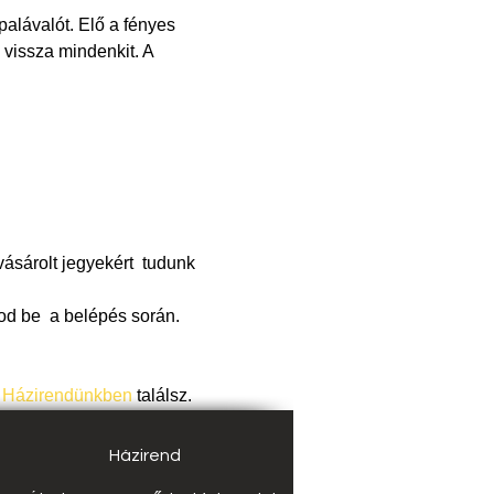
alávalót. Elő a fényes 
 vissza mindenkit. A 
ásárolt jegyekért  tudunk 
od be  a belépés során.
 
Házirendünkben
 találsz.
Házirend