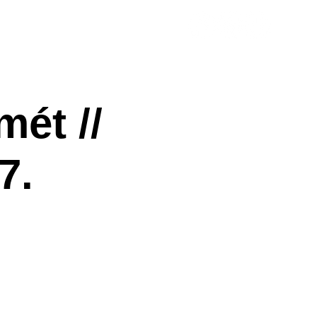
ényhelyszín
Házirend
mét //
7.