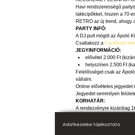
Havi rendszerességű partyso
lakkcipőkkel, hiszen a 70-e
RETRO az új trend, ahogy a
PARTY INFÓ:
A DJ pult mögöt az Ápoló Kl
Csatlakozz a 
Facebook-es
JEGYINFORMÁCIÓ:
elővétel 2.000 Ft (kizár
helyszínen 2.500 Ft (k
Felelősséget csak az Ápoló K
vállalni.
Online elővételes jegyedet 
Jegyedet semmilyen felület
KORHATÁR:
A rendezvényre kizárólag 16
Adatkezelési tájékoztató