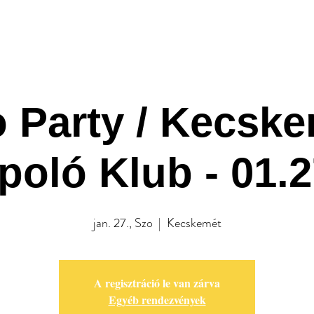
A Klub
Programok
Rendezv
 Party / Kecske
poló Klub - 01.2
jan. 27., Szo
  |  
Kecskemét
A regisztráció le van zárva
Egyéb rendezvények