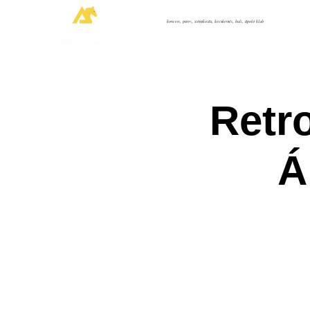
koncert, party, szórakozás, kecskemét, buli, ápoló klub
Retro
Á