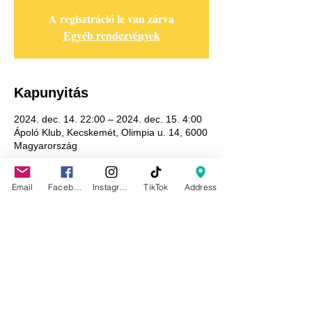
A regisztráció le van zárva
Egyéb rendezvények
Kapunyitás
2024. dec. 14. 22:00 – 2024. dec. 15. 4:00
Ápoló Klub, Kecskemét, Olimpia u. 14, 6000
Magyarország
Email
Facebook
Instagram
TikTok
Address
Adatkezelési tájékoztató
GDPR tájékoztató
Általános szerződési feltételek
Házirend