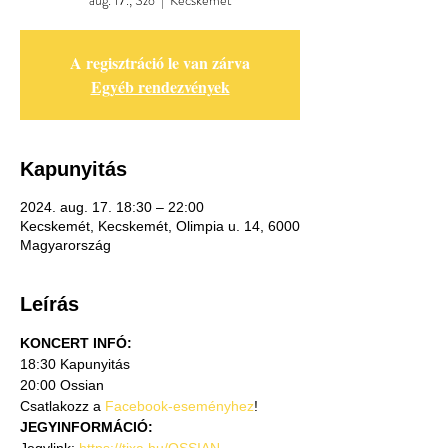
aug. 17., Szo
  |  
Kecskemét
A regisztráció le van zárva
Egyéb rendezvények
Kapunyitás
2024. aug. 17. 18:30 – 22:00
Kecskemét, Kecskemét, Olimpia u. 14, 6000
Magyarország
Leírás
KONCERT INFÓ:
18:30 Kapunyitás
20:00 Ossian
Csatlakozz a 
Facebook-eseményhez
!
JEGYINFORMÁCIÓ: