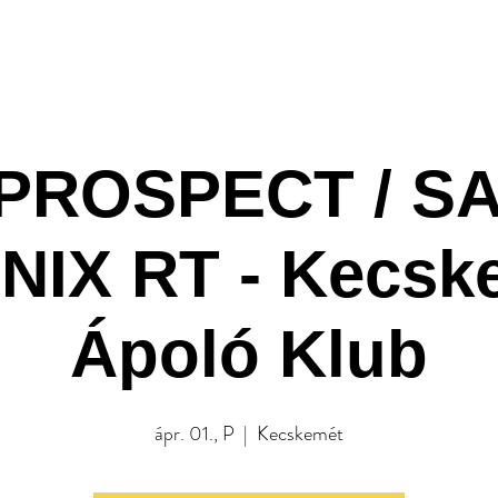
A Klub
Programok
Rendezv
PROSPECT / SA
IX RT - Kecske
Ápoló Klub
ápr. 01., P
  |  
Kecskemét