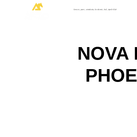
koncert, party, szórakozás, kecskemét, buli, ápoló klub
NOVA 
PHOEN