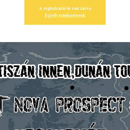
A regisztráció le van zárva
Egyéb rendezvények