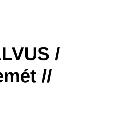
ényhelyszín
Házirend
LVUS /
mét //