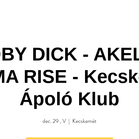
A Klub
Programok
Rendezv
BY DICK - AKEL
 RISE - Kecsk
Ápoló Klub
dec. 29., V
  |  
Kecskemét