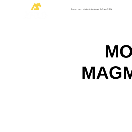
koncert, party, szórakozás, kecskemét, buli, ápoló klub
MO
MAGMA