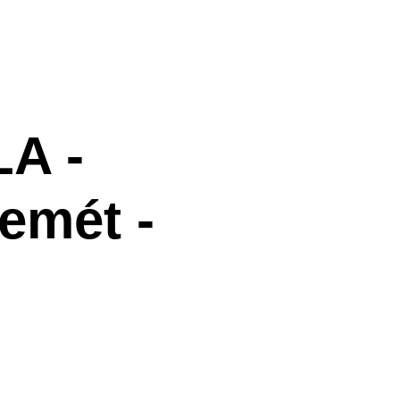
ényhelyszín
Házirend
A -
emét -