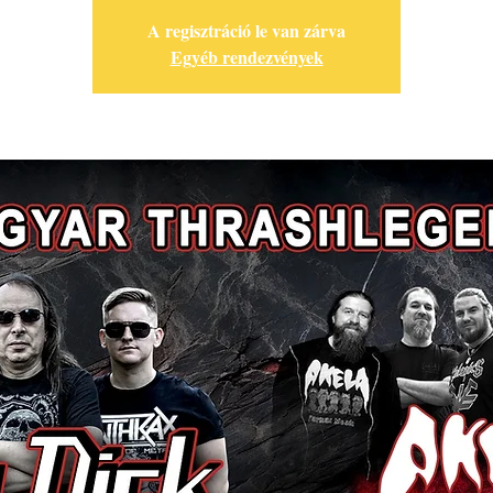
A regisztráció le van zárva
Egyéb rendezvények