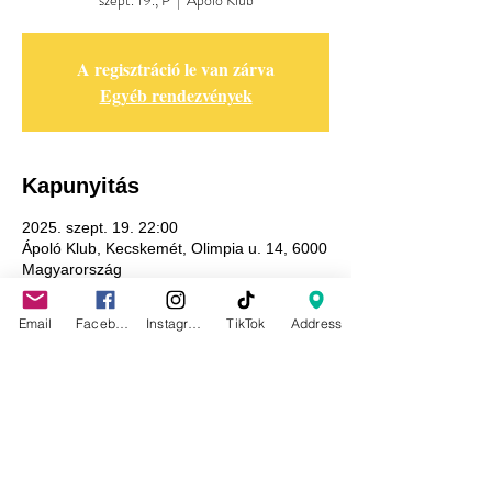
szept. 19., P
  |  
Ápoló Klub
A regisztráció le van zárva
Egyéb rendezvények
Kapunyitás
2025. szept. 19. 22:00
Ápoló Klub, Kecskemét, Olimpia u. 14, 6000
Magyarország
Email
Facebook
Instagram
TikTok
Address
Adatkezelési tájékoztató
GDPR tájékoztató
Általános szerződési feltételek
Házirend