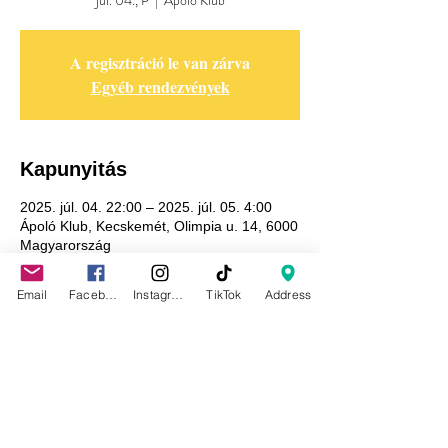
júl. 04., P
  |  
Ápoló Klub
A regisztráció le van zárva
Egyéb rendezvények
Kapunyitás
2025. júl. 04. 22:00 – 2025. júl. 05. 4:00
Ápoló Klub, Kecskemét, Olimpia u. 14, 6000
Magyarország
Email
Facebook
Instagram
TikTok
Address
Adatkezelési tájékoztató
GDPR tájékoztató
Általános szerződési feltételek
Házirend