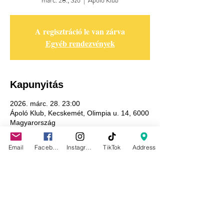
márc. 28., Szo
  |  
Ápoló Klub
A regisztráció le van zárva
Egyéb rendezvények
Kapunyitás
2026. márc. 28. 23:00
Ápoló Klub, Kecskemét, Olimpia u. 14, 6000
Magyarország
Email
Facebook
Instagram
TikTok
Address
Adatkezelési tájékoztató
GDPR tájékoztató
Általános szerződési feltételek
Házirend