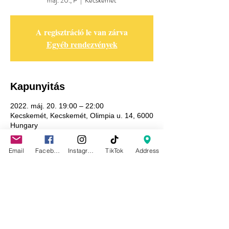
máj. 20., P
  |  
Kecskemét
A regisztráció le van zárva
Egyéb rendezvények
Kapunyitás
2022. máj. 20. 19:00 – 22:00
Kecskemét, Kecskemét, Olimpia u. 14, 6000
Hungary
Email
Facebook
Instagram
TikTok
Address
Adatkezelési tájékoztató
GDPR tájékoztató
Általános szerződési feltételek
Házirend