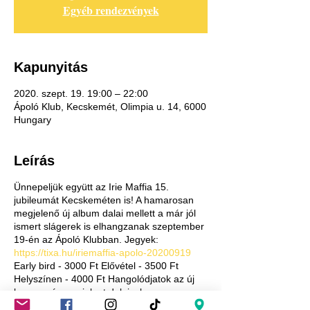
Egyéb rendezvények
Kapunyitás
2020. szept. 19. 19:00 – 22:00
Ápoló Klub, Kecskemét, Olimpia u. 14, 6000
Hungary
Leírás
Ünnepeljük együtt az Irie Maffia 15.
jubileumát Kecskeméten is! A hamarosan
megjelenő új album dalai mellett a már jól
ismert slágerek is elhangzanak szeptember
19-én az Ápoló Klubban. Jegyek:
https://tixa.hu/iriemaffia-apolo-20200919
Early bird - 3000 Ft Elővétel - 3500 Ft
Helyszínen - 4000 Ft Hangolódjatok az új
lemez már megjelent dalaival:
https://bit.ly/3grV0Ac
A férőhely limitált!