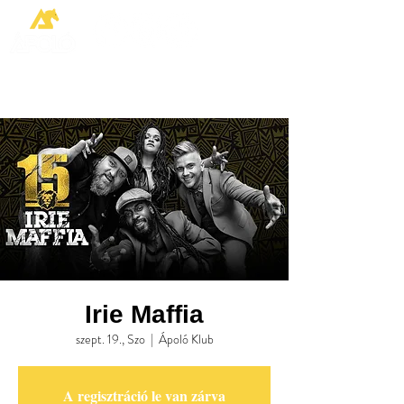
Irie Maffia
szept. 19., Szo
  |  
Ápoló Klub
A regisztráció le van zárva