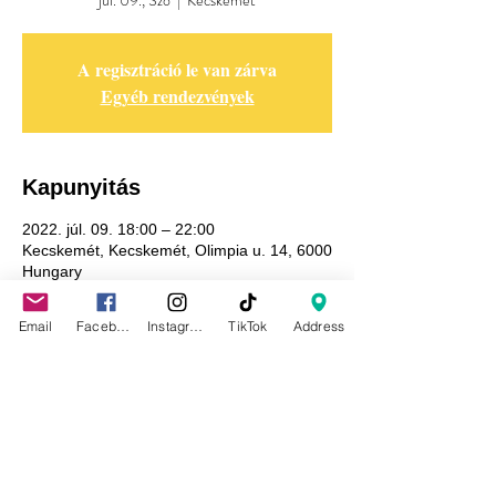
júl. 09., Szo
  |  
Kecskemét
A regisztráció le van zárva
Egyéb rendezvények
Kapunyitás
2022. júl. 09. 18:00 – 22:00
Kecskemét, Kecskemét, Olimpia u. 14, 6000
Hungary
Email
Facebook
Instagram
TikTok
Address
Adatkezelési tájékoztató
GDPR tájékoztató
Általános szerződési feltételek
Házirend