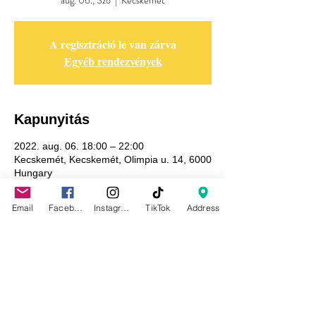
aug. 06., Szo
  |  
Kecskemét
A regisztráció le van zárva
Egyéb rendezvények
Kapunyitás
2022. aug. 06. 18:00 – 22:00
Kecskemét, Kecskemét, Olimpia u. 14, 6000
Hungary
Email
Facebook
Instagram
TikTok
Address
Adatkezelési tájékoztató
GDPR tájékoztató
Általános szerződési feltételek
Házirend