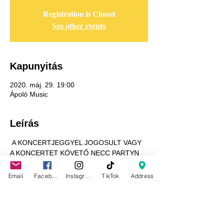
Registration is Closed
See other events
Kapunyitás
2020. máj. 29. 19:00
Ápoló Music
Leírás
 A KONCERTJEGGYEL JOGOSULT VAGY 
A KONCERTET KÖVETŐ NECC PARTYN 
VALÓ BENNMARADÁSRA! 
Email
Facebook
Instagram
TikTok
Address
Adatkezelési tájékoztató
GDPR tájékoztató