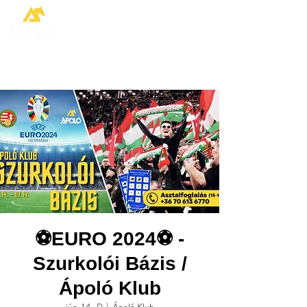
⚽️EURO 2024⚽️ -
Szurkolói Bázis /
Ápoló Klub