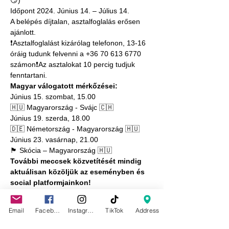
😏)
Időpont 2024. Június 14. – Július 14.
A belépés díjtalan, asztalfoglalás erősen 
ajánlott.
❗️Asztalfoglalást kizárólag telefonon, 13-16 
óráig tudunk felvenni a +36 70 613 6770 
számon❗️Az asztalokat 10 percig tudjuk 
fenntartani.
Magyar válogatott mérkőzései:
Június 15. szombat, 15.00
🇭🇺 Magyarország - Svájc 🇨🇭
Június 19. szerda, 18.00
🇩🇪 Németország - Magyarország 🇭🇺
Június 23. vasárnap, 21.00
🏴󠁧󠁢󠁳󠁣󠁴󠁿 Skócia – Magyarország 🇭🇺
További meccsek közvetítését mindig 
aktuálisan közöljük az eseményben és 
social platformjainkon!
Az EB összes 
magyar 
mérkőzését 
követhetitek nálunk! Mindennap fergeteges 
Email
Facebook
Instagram
TikTok
Address
hangulattal, koktélokkal és a kedvenc páros 
meccsnézős ajánlatainkkal várunk Titeket. 