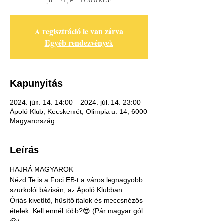
jún. 14., P
  |  
Ápoló Klub
A regisztráció le van zárva
Egyéb rendezvények
Kapunyitás
2024. jún. 14. 14:00 – 2024. júl. 14. 23:00
Ápoló Klub, Kecskemét, Olimpia u. 14, 6000
Magyarország
Leírás
HAJRÁ MAGYAROK!
Nézd Te is a Foci EB-t a város legnagyobb 
szurkolói bázisán, az Ápoló Klubban.
Óriás kivetítő, hűsítő italok és meccsnézős 
ételek. Kell ennél több?😎 (Pár magyar gól 