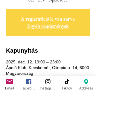
dec. 12., P
  |  
Ápoló Klub
A regisztráció le van zárva
Egyéb rendezvények
Kapunyitás
2025. dec. 12. 19:00 – 23:00
Ápoló Klub, Kecskemét, Olimpia u. 14, 6000
Magyarország
Email
Facebook
Instagram
TikTok
Address
Adatkezelési tájékoztató
GDPR tájékoztató
Általános szerződési feltételek
Házirend