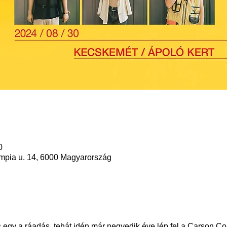
0
mpia u. 14, 6000 Magyarország
egy a ráadás, tehát idén már negyedik éve lép fel a Carson Co