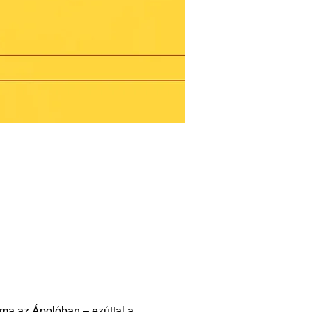
ma az Ápolóban – ezúttal a 