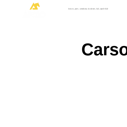
koncert, party, szórakozás, kecskemét, buli, ápoló klub
Carso