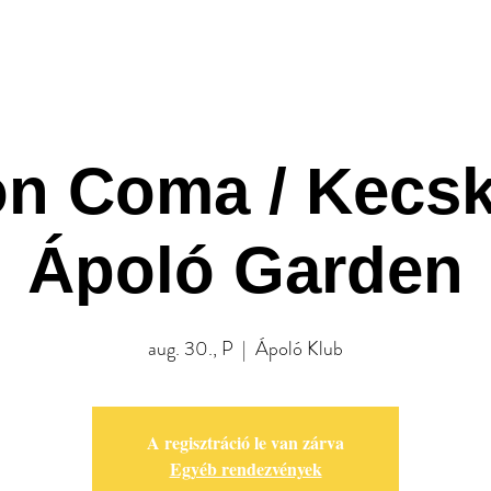
A Klub
Programok
Rendezv
n Coma / Kecs
Ápoló Garden
aug. 30., P
  |  
Ápoló Klub
A regisztráció le van zárva
Egyéb rendezvények