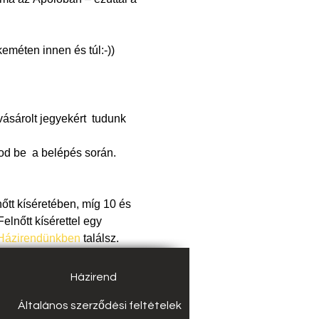
keméten innen és túl:-))
ásárolt jegyekért  tudunk 
od be  a belépés során.
őtt kíséretében, míg 10 és 
elnőtt kísérettel egy 
Házirendünkben
 találsz.
Házirend
Általános szerződési feltételek