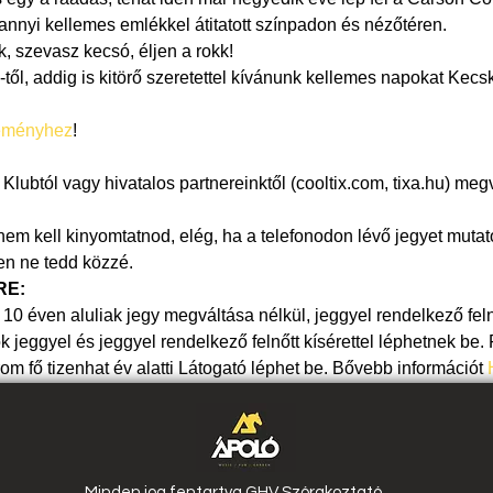
nnyi kellemes emlékkel átitatott színpadon és nézőtéren.
, szevasz kecsó, éljen a rokk!
-től, addig is kitörő szeretettel kívánunk kellemes napokat Kecs
eményhez
!
lubtól vagy hivatalos partnereinktől (cooltix.com, tixa.hu) megv
nem kell kinyomtatnod, elég, ha a telefonodon lévő jegyet mutat
en ne tedd közzé.
RE:
10 éven aluliak jegy megváltása nélkül, jeggyel rendelkező feln
k jeggyel és jeggyel rendelkező felnőtt kísérettel léphetnek be. F
fő tizenhat év alatti Látogató léphet be. Bővebb információt 
Minden jog fentartva GHV Szórakoztató