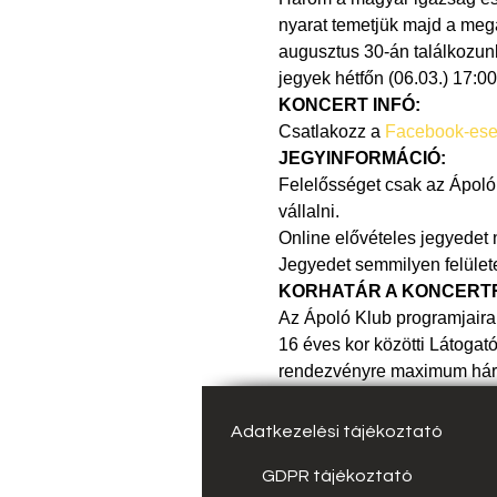
nyarat temetjük majd a mega
augusztus 30-án találkozunk
jegyek hétfőn (06.03.) 17:00
KONCERT INFÓ:
Csatlakozz a 
Facebook-es
JEGYINFORMÁCIÓ:
Felelősséget csak az Ápoló K
vállalni.
Online elővételes jegyedet 
Jegyedet semmilyen felület
KORHATÁR A KONCERT
Az Ápoló Klub programjaira 
16 éves kor közötti Látogató
rendezvényre maximum három 
Adatkezelési tájékoztató
GDPR tájékoztató