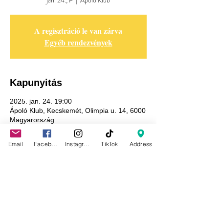
jan. 24., P
  |  
Ápoló Klub
A regisztráció le van zárva
Egyéb rendezvények
Kapunyitás
2025. jan. 24. 19:00
Ápoló Klub, Kecskemét, Olimpia u. 14, 6000
Magyarország
Email
Facebook
Instagram
TikTok
Address
Adatkezelési tájékoztató
GDPR tájékoztató
Általános szerződési feltételek
Házirend