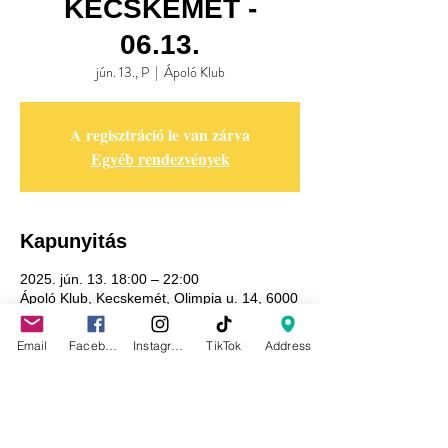
KECSKEMÉT -
06.13.
jún. 13., P
  |  
Ápoló Klub
A regisztráció le van zárva
Egyéb rendezvények
Kapunyitás
2025. jún. 13. 18:00 – 22:00
Ápoló Klub, Kecskemét, Olimpia u. 14, 6000
Magyarország
Email
Facebook
Instagram
TikTok
Address
Adatkezelési tájékoztató
GDPR tájékoztató