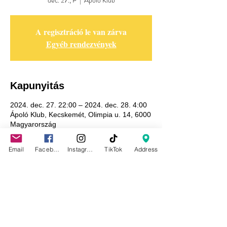
dec. 27., P
  |  
Ápoló Klub
A regisztráció le van zárva
Egyéb rendezvények
Kapunyitás
2024. dec. 27. 22:00 – 2024. dec. 28. 4:00
Ápoló Klub, Kecskemét, Olimpia u. 14, 6000
Magyarország
Email
Facebook
Instagram
TikTok
Address
Adatkezelési tájékoztató
GDPR tájékoztató
Általános szerződési feltételek
Házirend