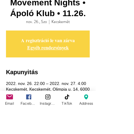
Movement Nights •
Ápoló Klub • 11.26.
nov. 26., Szo
  |  
Kecskemét
A regisztráció le van zárva
Egyéb rendezvények
Kapunyitás
2022. nov. 26. 22:00 – 2022. nov. 27. 4:00
Kecskemét, Kecskemét, Olimpia u. 14, 6000
Hungary
Email
Facebook
Instagram
TikTok
Address
Adatkezelési tájékoztató
GDPR tájékoztató