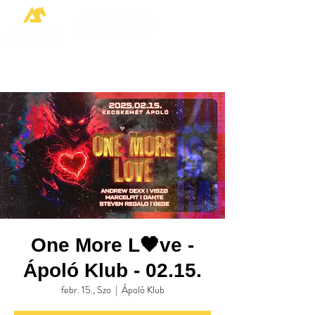
One More L🖤ve -
Ápoló Klub - 02.15.
febr. 15., Szo
  |  
Ápoló Klub