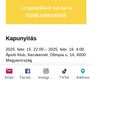
A regisztráció le van zárva
Egyéb rendezvények
Kapunyitás
2025. febr. 15. 22:00 – 2025. febr. 16. 4:00
Ápoló Klub, Kecskemét, Olimpia u. 14, 6000
Magyarország
Email
Facebook
Instagram
TikTok
Address
Adatkezelési tájékoztató
GDPR tájékoztató
Általános szerződési feltételek
Házirend