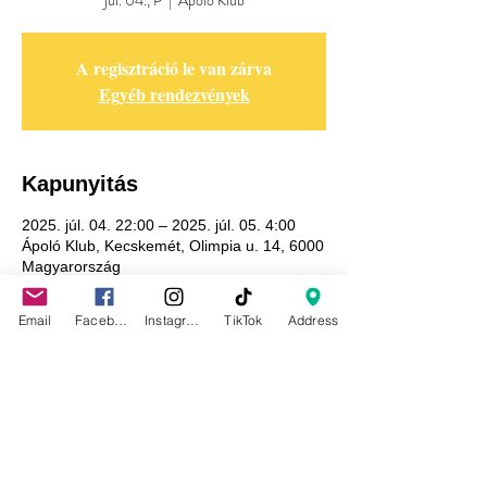
júl. 04., P
  |  
Ápoló Klub
A regisztráció le van zárva
Egyéb rendezvények
Kapunyitás
2025. júl. 04. 22:00 – 2025. júl. 05. 4:00
Ápoló Klub, Kecskemét, Olimpia u. 14, 6000
Magyarország
Email
Facebook
Instagram
TikTok
Address
Adatkezelési tájékoztató
GDPR tájékoztató
Általános szerződési feltételek
Házirend